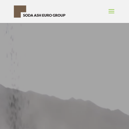
Video
oynatıcı